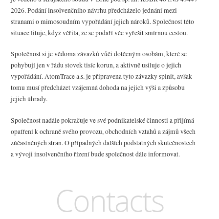
2026. Podání insolvenčního návrhu předcházelo jednání mezi
stranami o mimosoudním vypořádání jejich nároků. Společnost této
situace lituje, když věřila, že se podaří věc vyřešit smírnou cestou.
Společnost si je vědoma závazků vůči dotčeným osobám, které se
pohybují jen v řádu stovek tisíc korun, a aktivně usiluje o jejich
vypořádání. AtomTrace a.s. je připravena tyto závazky splnit, avšak
tomu musí předcházet vzájemná dohoda na jejich výši a způsobu
jejich úhrady.
Společnost nadále pokračuje ve své podnikatelské činnosti a přijímá
opatření k ochraně svého provozu, obchodních vztahů a zájmů všech
zúčastněných stran. O případných dalších podstatných skutečnostech
a vývoji insolvenčního řízení bude společnost dále informovat.
Contacts