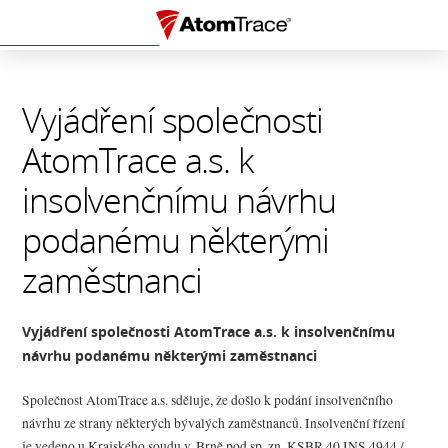
Vyjádření společnosti
AtomTrace a.s. k
insolvenčnímu návrhu
podanému některými
zaměstnanci
Vyjádření společnosti AtomTrace a.s. k insolvenčnímu
návrhu podanému některými zaměstnanci
Společnost AtomTrace a.s. sděluje, že došlo k podání insolvenčního
návrhu ze strany některých bývalých zaměstnanců. Insolvenční řízení
je vedeno u Krajského soudu v Brně pod sp. zn. KSBR 40 INS 4944 /